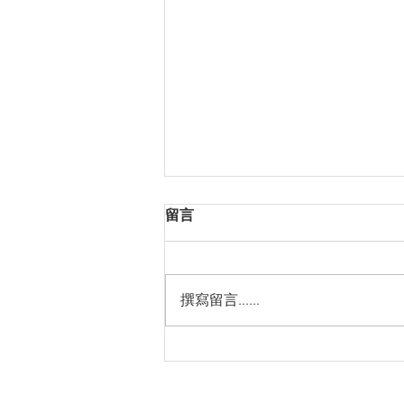
留言
撰寫留言......
國立故宮博物院「故宮好客－
日本、韓國等國際青年旅遊企
劃」