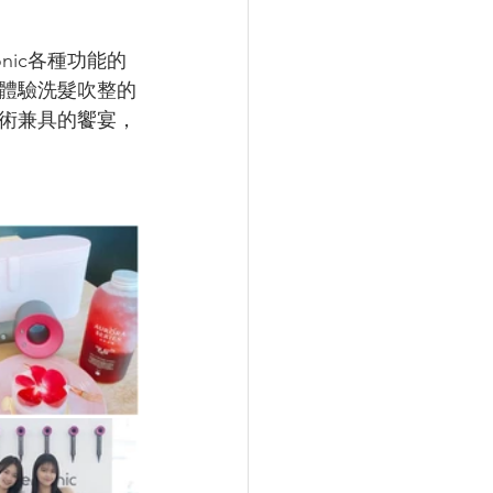
onic各種功能的
性。體驗洗髮吹整的
術兼具的饗宴，