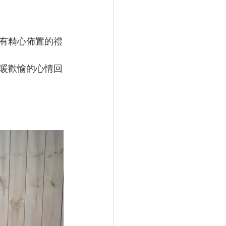
。
有精心佈置的禮
暖歡愉的心情回