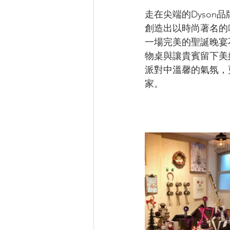
走在尖端的Dyso
創造出以時尚著名的
一場完美的聖誕晚宴
物桌與讓貴賓留下美
派對中溫馨的氣氛，
家。