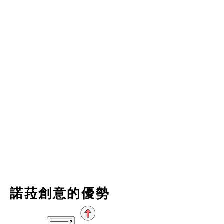
日本消費者最愛的 SNS 社群行銷
（Instagram、X、LINE），累積品牌好
感度
KOL & 媒體影響力行銷
精準鎖定日本當地KOL / 網紅 / 
YouTuber，讓影響力大幅放大。策劃話
題行銷，讓您的品牌「被看見、被討
論、被喜愛」。提供長期品牌經營策
略，確保市場熱度持續增長
​諾菈創意的優勢