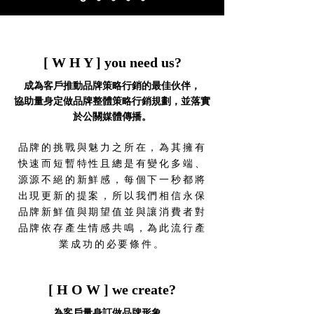
[ W H Y ] you need us?
成為客戶推動品牌策略行銷的最佳伙伴，
協助量身定做品牌整體策略行銷規劃，並落實
於公關媒體傳播。
品牌的挑戰與魅力之所在，為其擁有
快速而短暫特性且總是有變化多端、
源源不絕的新鮮感，每個下一秒都將
出現更新的提案，所以我們相信永保
品牌新鮮值與期望值並與讓消費者對
品牌依存產生情感共鳴，為此流行產
業成功的必要條件。
[ H O W ] we create?
為客戶量身訂做品牌形象，