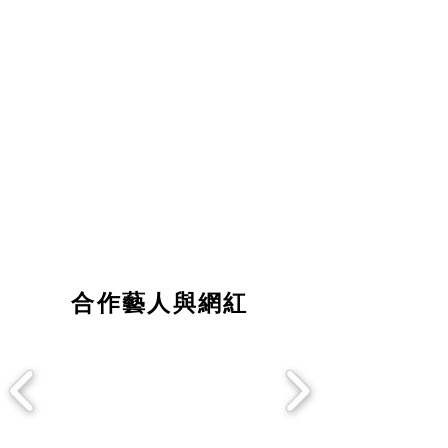
設計
執行
平面設計
廣告腳本文案撰寫
包裝設計
電視廣告拍攝(TVCF)
櫃位形象設計
網路廣告拍攝(Viral)
活動/展場視覺設計
MV拍攝
人物專訪拍攝
活動紀錄片拍攝
合作藝人與網紅